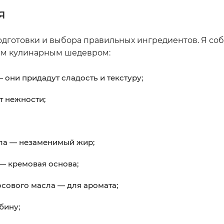
я
дготовки и выбора правильных ингредиентов. Я соб
щим кулинарным шедевром:
 они придадут сладость и текстуру;
т нежности;
сла — незаменимый жир;
— кремовая основа;
сового масла — для аромата;
бину;