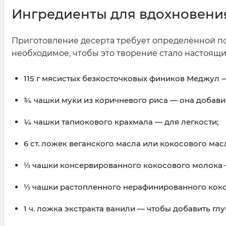
Ингредиенты для вдохновени
Приготовление десерта требует определённой по
необходимое, чтобы это творение стало настоя
115 г мясистых безкосточковых фиников Меджул —
¾ чашки муки из коричневого риса — она добави
¼ чашки тапиокового крахмала — для легкости;
6 ст. ложек веганского масла или кокосового ма
⅓ чашки консервированного кокосового молока 
⅓ чашки растопленного нерафинированного коко
1 ч. ложка экстракта ванили — чтобы добавить глу