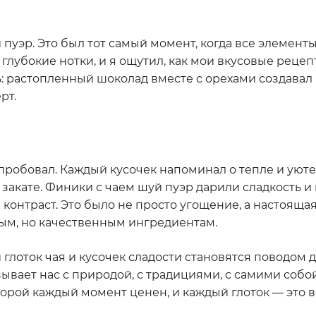
 пуэр. Это был тот самый момент, когда все элемент
 глубокие нотки, и я ощутил, как мои вкусовые реце
ь: растопленный шоколад вместе с орехами создава
рт.
пробовал. Каждый кусочек напоминал о тепле и уюте,
закате. Финики с чаем шуй пуэр дарили сладкость и
 контраст. Это было не просто угощение, а настояща
тым, но качественным ингредиентам.
 глоток чая и кусочек сладости становятся поводом 
язывает нас с природой, с традициями, с самими собо
оторой каждый момент ценен, и каждый глоток — это