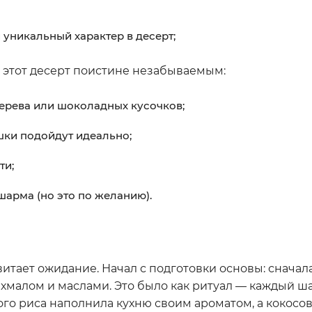
 уникальный характер в десерт;
т этот десерт поистине незабываемым:
дерева или шоколадных кусочков;
ки подойдут идеально;
ти;
шарма (но это по желанию).
 витает ожидание. Начал с подготовки основы: сначал
ахмалом и маслами. Это было как ритуал — каждый ш
го риса наполнила кухню своим ароматом, а кокосо