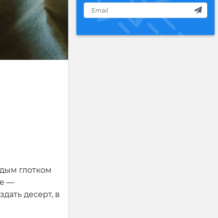
ждым глотком
ое —
здать десерт, в