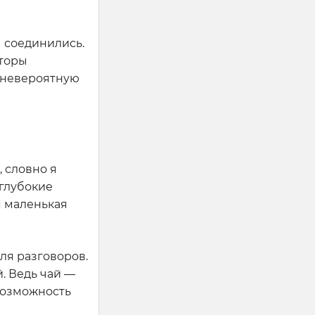
ы соединились.
пторы
л невероятную
 словно я
 глубокие
я маленькая
для разговоров.
й. Ведь чай —
 возможность