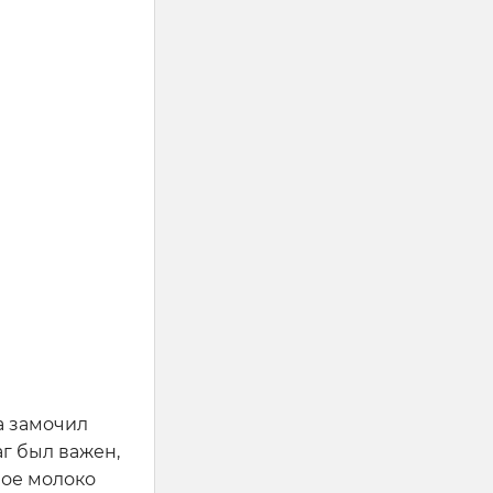
а замочил
аг был важен,
вое молоко