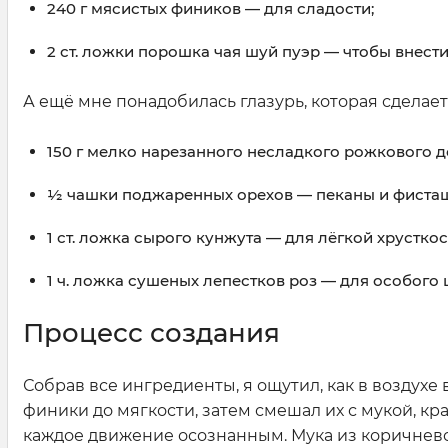
240 г мясистых фиников — для сладости;
2 ст. ложки порошка чая шуй пуэр — чтобы внести
А ещё мне понадобилась глазурь, которая сделае
150 г мелко нарезанного несладкого рожкового 
½ чашки поджаренных орехов — пеканы и фисташ
1 ст. ложка сырого кунжута — для лёгкой хрусткос
1 ч. ложка сушеных лепестков роз — для особого 
Процесс создания
Собрав все ингредиенты, я ощутил, как в воздухе
финики до мягкости, затем смешал их с мукой, кр
каждое движение осознанным. Мука из коричнево